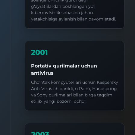
solingan. Kichik guruhdagi
ЗАГРУЗКЕ --- // Чтобы при первой загрузке страницы
g‘ayratlilardan boshlangan yo‘l
отображалась правильная цена по умолчанию
kiberxavfsizlik sohasida jahon
updateProductCard();
yetakchisiga aylanish bilan davom etadi.
2001
Portativ qurilmalar uchun
antivirus
Cho‘ntak kompyuterlari uchun Kaspersky
Anti-Virus chiqarildi, u Palm, Handspring
va Sony qurilmalari bilan birga taqdim
etilib, yangi bozorni ochdi.
2003