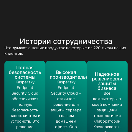
Истории сотрудничества
Что думают о наших продуктах некоторые из 220 тысяч наших
клиентов.
Полная
безопасность
Высокая
Надежное
системы
производительность
решение для
Kaspersky
Kaspersky
защиты
Endpoint
Endpoint
бизнеса
Security Cloud
Security Cloud –
Все
обеспечивает
отличное
компьютеры в
полную
решение для
моей компании
безопасность
защиты сервера
защищены
наших систем и
в нашем
технологиями
устройств. Это
домашнем
«Лаборатории
решение
офисе. Оно
Касперского».