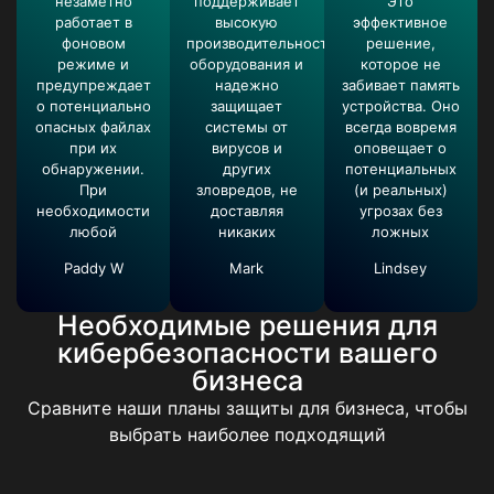
незаметно
поддерживает
Это
работает в
высокую
эффективное
фоновом
производительность
решение,
режиме и
оборудования и
которое не
предупреждает
надежно
забивает память
о потенциально
защищает
устройства. Оно
опасных файлах
системы от
всегда вовремя
при их
вирусов и
оповещает о
обнаружении.
других
потенциальных
При
зловредов, не
(и реальных)
необходимости
доставляя
угрозах без
любой
никаких
ложных
Paddy W
Mark
Lindsey
Необходимые решения для
кибербезопасности вашего
бизнеса
Сравните наши планы защиты для бизнеса, чтобы
выбрать наиболее подходящий