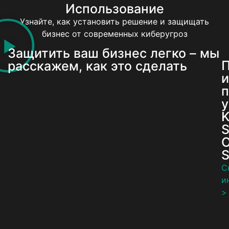
Использование
Узнайте, как установить решение и защищать
бизнес от современных киберугроз
Защитить ваш бизнес легко – мы
расскажем, как это сделать
и
п
у
K
S
O
S
С
и
>