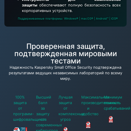
защиты
обеспечивают полную безопасность всех
корпоративных устройств.
Поддерживаемые платформы: Windows® | macOS® | Android™ | iOS®
Проверенная защита,
подтвержденная мировыми
тестами
Надежность Kaspersky Small Office Security подтверждена
результатами ведущих независимых лабораторий по всему
миру.
100%
Высший
Лучшая
Максимальная
Минимум
защита
балл
защита
производительность
ложных
от
за
от
и
срабатываний
программ-
защиту
комплексных
удобство
шифровальщиков
от
угроз
современных
киберугроз