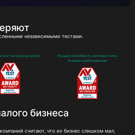
веряют
сленными независимыми тестами.
та от актуальных угроз
Лучшая способность противостоять
ложным срабатываниям
алого бизнеса
компаний считают, что их бизнес слишком мал,