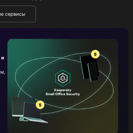
ые сервисы
 и
м,